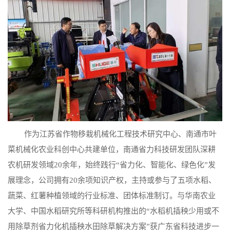
作为江苏省作物移栽机械化工程技术研究中心、南通市叶
菜机械化农业科创中心共建单位，南通省力科技研发团队深耕
农机研发领域20余年，始终践行“省力化、智能化、绿色化”发
展理念，公司拥有20余项知识产权，主持或参与了五项水稻、
蔬菜、红薯种植领域的行业标准、团体标准制订。与华南农业
大学、中国水稻研究所等科研机构推出的“水稻机插秧少用或不
用除草剂省力化机插秧水田除草解决方案”获广东省科技进步一