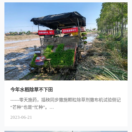
今年水稻除草不下田
------零天施药，插秧同步撒施颗粒除草剂撒布机试验侧记
“芒种”也是“忙种”。…
2023-06-21