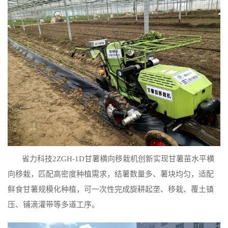
省力科技2ZGH-1D甘薯横向移栽机创新实现甘薯苗水平横
向移栽，匹配高密度种植需求，结薯数量多、薯块均匀，适配
鲜食甘薯规模化种植，可一次性完成旋耕起垄、移栽、覆土镇
压、铺滴灌带等多道工序。