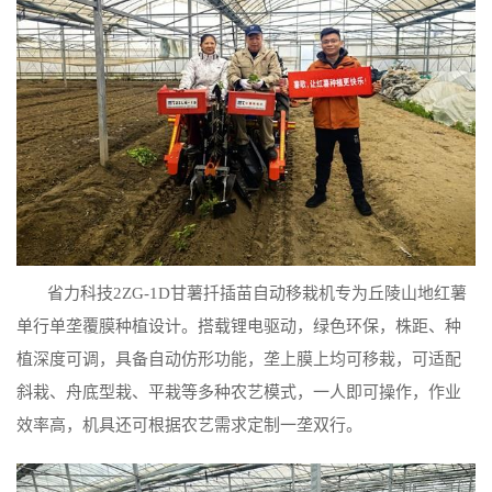
省力科技2ZG-1D甘薯扦插苗自动移栽机专为丘陵山地红薯
单行单垄覆膜种植设计。搭载锂电驱动，绿色环保，株距、种
植深度可调，具备自动仿形功能，垄上膜上均可移栽，可适配
斜栽、舟底型栽、平栽等多种农艺模式，一人即可操作，作业
效率高，机具还可根据农艺需求定制一垄双行。