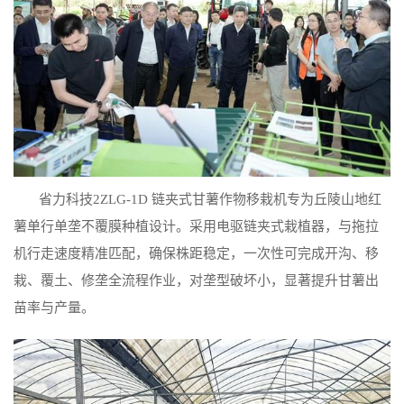
省力科技2ZLG-1D 链夹式甘薯作物移栽机专为丘陵山地红
薯单行单垄不覆膜种植设计。采用电驱链夹式栽植器，与拖拉
机行走速度精准匹配，确保株距稳定，一次性可完成开沟、移
栽、覆土、修垄全流程作业，对垄型破坏小，显著提升甘薯出
苗率与产量。