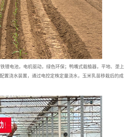
磷酸铁锂电池，电机驱动，绿色环保；鸭嘴式栽植器，平地、垄上
配置浇水装置，通过电控定株定量浇水，玉米乳苗移栽后的成