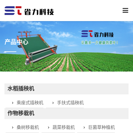
下
拉
菜
单
产品中心
水稻插秧机
乘座式插秧机
手扶式插秧机
作物移栽机
桑树移栽机
蔬菜移栽机
巨菌草种植机