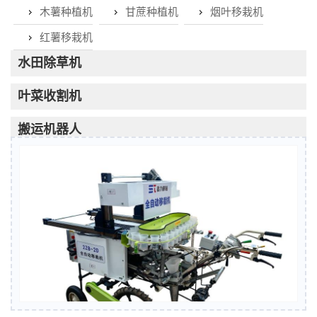
木薯种植机
甘蔗种植机
烟叶移栽机
红薯移栽机
水田除草机
叶菜收割机
搬运机器人
水田开沟机
整地机械
播种机