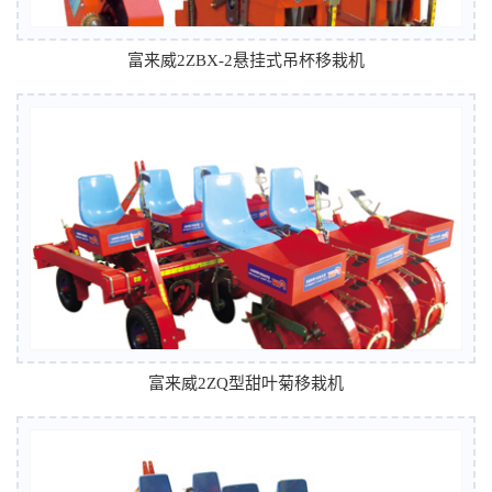
富来威2ZBX-2悬挂式吊杯移栽机
富来威2ZQ型甜叶菊移栽机